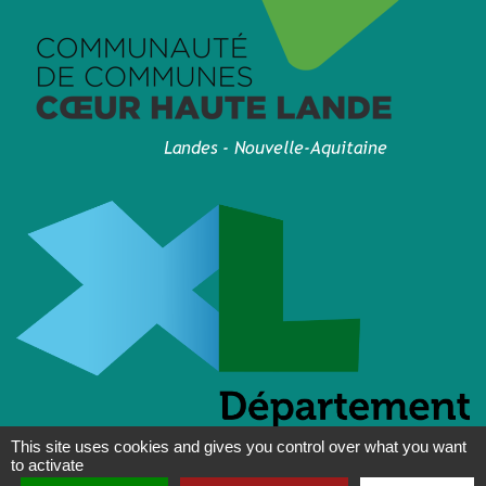
This site uses cookies and gives you control over what you want
to activate